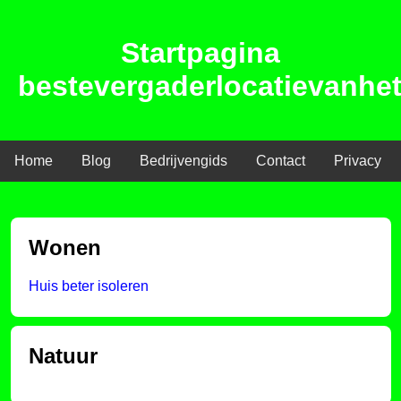
Startpagina
bestevergaderlocatievanhetj
Home
Blog
Bedrijvengids
Contact
Privacy
Wonen
Huis beter isoleren
Natuur